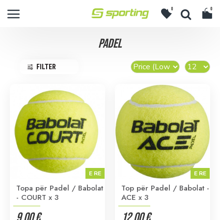
0
0
PADEL
FILTER
E RE
E RE
Topa për Padel / Babolat
Top për Padel / Babolat -
- COURT x 3
ACE x 3
9.00 €
12.00 €