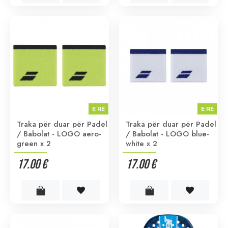
E RE
E RE
Traka për duar për Padel
Traka për duar për Padel
/ Babolat - LOGO aero-
/ Babolat - LOGO blue-
green x 2
white x 2
17.00 €
17.00 €