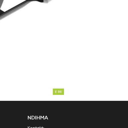
E RE
NDIHMA