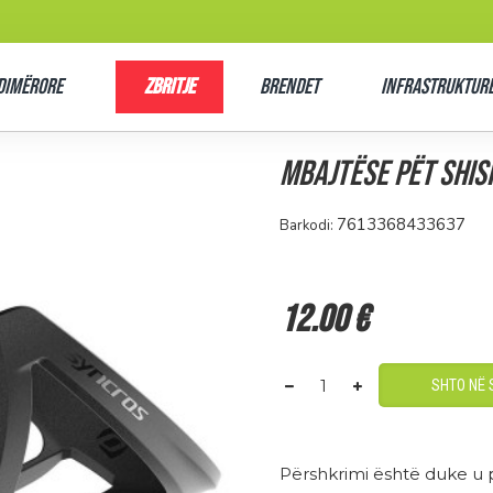
Dimërore
Zbritje
Brendet
Infrastrukturë
Mbajtëse pët shish
7613368433637
Barkodi:
12.00 €
SHTO NË 
Përshkrimi është duke u