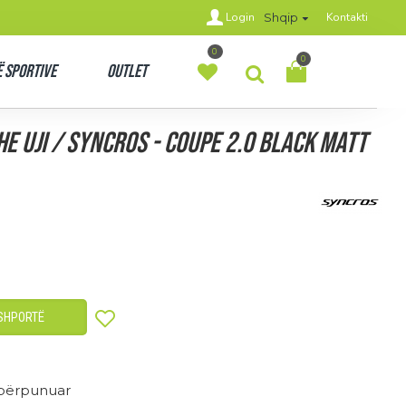
Login
Kontakti
Shqip
0
0
 Sportive
Outlet
e uji / Syncros - COUPE 2.0 black matt
SHPORTË
 përpunuar