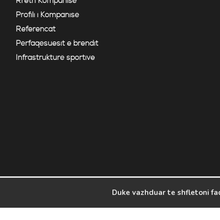
Rreth Kompanisë
Profili i Kompanisë
Referencat
Përfaqësuesit e brendit
Infrastrukturë sportive
Duke vazhduar te shfletoni fa