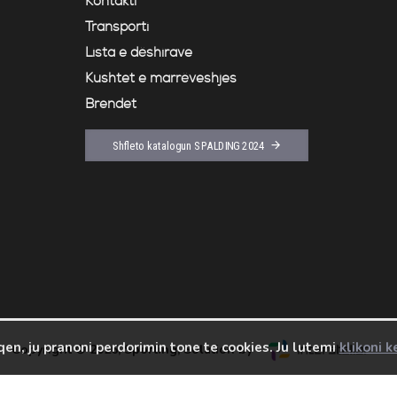
Kontakti
Transporti
Lista e dëshirave
Kushtet e marrëveshjes
Brendet
Shfleto katalogun SPALDING 2024
qen, ju pranoni perdorimin tone te cookies. Ju lutemi
klikoni k
Copyright ©
2026, Sporting, Solution by