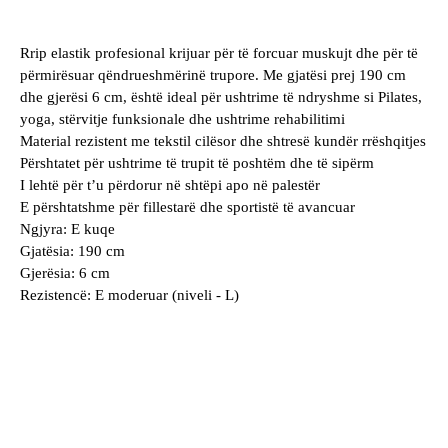
Rrip elastik profesional krijuar për të forcuar muskujt dhe për të
përmirësuar qëndrueshmërinë trupore. Me gjatësi prej 190 cm
dhe gjerësi 6 cm, është ideal për ushtrime të ndryshme si Pilates,
yoga, stërvitje funksionale dhe ushtrime rehabilitimi
Material rezistent me tekstil cilësor dhe shtresë kundër rrëshqitjes
Përshtatet për ushtrime të trupit të poshtëm dhe të sipërm
I lehtë për t’u përdorur në shtëpi apo në palestër
E përshtatshme për fillestarë dhe sportistë të avancuar
Ngjyra: E kuqe
Gjatësia: 190 cm
Gjerësia: 6 cm
Rezistencë: E moderuar (niveli - L)