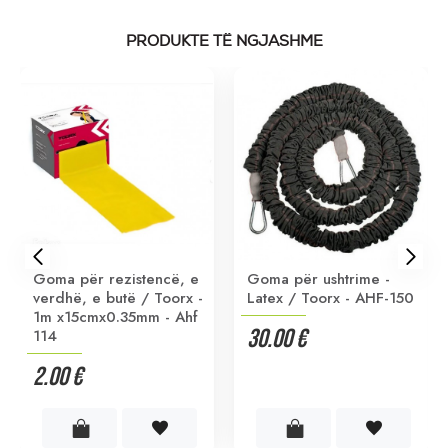
PRODUKTE TË NGJASHME
Goma për rezistencë, e
Goma për ushtrime -
verdhë, e butë / Toorx -
Latex / Toorx - AHF-150
1m x15cmx0.35mm - Ahf
30.00 €
114
2.00 €