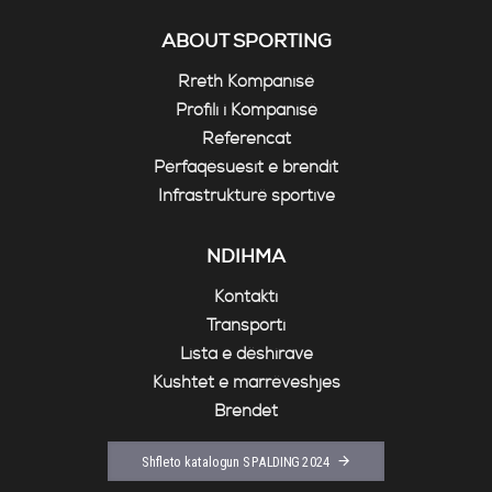
ABOUT SPORTING
Rreth Kompanisë
Profili i Kompanisë
Referencat
Përfaqësuesit e brendit
Infrastrukturë sportive
NDIHMA
Kontakti
Transporti
Lista e dëshirave
Kushtet e marrëveshjes
Brendet
Shfleto katalogun SPALDING 2024