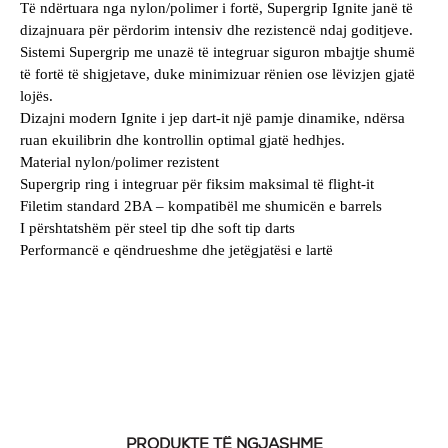
Të ndërtuara nga nylon/polimer i fortë, Supergrip Ignite janë të
dizajnuara për përdorim intensiv dhe rezistencë ndaj goditjeve.
Sistemi Supergrip me unazë të integruar siguron mbajtje shumë
të fortë të shigjetave, duke minimizuar rënien ose lëvizjen gjatë
lojës.
Dizajni modern Ignite i jep dart-it një pamje dinamike, ndërsa
ruan ekuilibrin dhe kontrollin optimal gjatë hedhjes.
Material nylon/polimer rezistent
Supergrip ring i integruar për fiksim maksimal të flight-it
Filetim standard 2BA – kompatibël me shumicën e barrels
I përshtatshëm për steel tip dhe soft tip darts
Performancë e qëndrueshme dhe jetëgjatësi e lartë
PRODUKTE TË NGJASHME