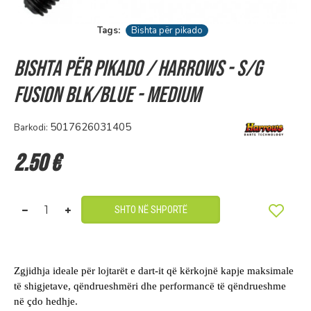
Tags:
Bishta për pikado
Bishta për pikado / Harrows - S/G
FUSION BLK/BLUE - MEDIUM
5017626031405
Barkodi:
2.50 €
SHTO NË SHPORTË
Zgjidhja ideale për lojtarët e dart-it që kërkojnë kapje maksimale
të shigjetave, qëndrueshmëri dhe performancë të qëndrueshme
në çdo hedhje.