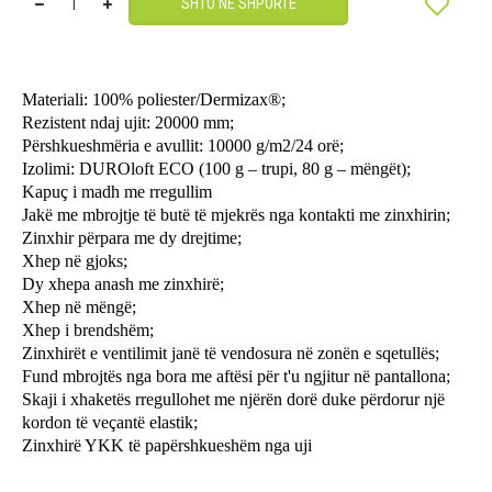
SHTO NË SHPORTË
Materiali: 100% poliester/Dermizax®;
Rezistent ndaj ujit: 20000 mm;
Përshkueshmëria e avullit: 10000 g/m2/24 orë;
Izolimi: DUROloft ECO (100 g – trupi, 80 g – mëngët);
Kapuç i madh me rregullim
Jakë me mbrojtje të butë të mjekrës nga kontakti me zinxhirin;
Zinxhir përpara me dy drejtime;
Xhep në gjoks;
Dy xhepa anash me zinxhirë;
Xhep në mëngë;
Xhep i brendshëm;
Zinxhirët e ventilimit janë të vendosura në zonën e sqetullës;
Fund mbrojtës nga bora me aftësi për t'u ngjitur në pantallona;
Skaji i xhaketës rregullohet me njërën dorë duke përdorur një
kordon të veçantë elastik;
Zinxhirë YKK të papërshkueshëm nga uji