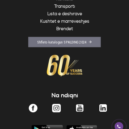
Transporti
Lista e dëshirave
Kushtet e marrëveshjes
Brendet
Shfleto katalogun SPALDING 2024
Na ndiqni