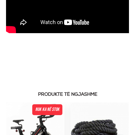
PRODUKTE TË NGJASHME
NUK KA NË STOK