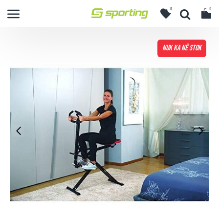
0
0
NUK KA NË STOK