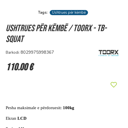
Tags:
Ushtrues për këmbë
Ushtrues për këmbë / Toorx - TB-
SQUAT
8029975998367
Barkodi:
110.00 €
Pesha maksimale e përdoruesit:
100kg
Ekran
LCD