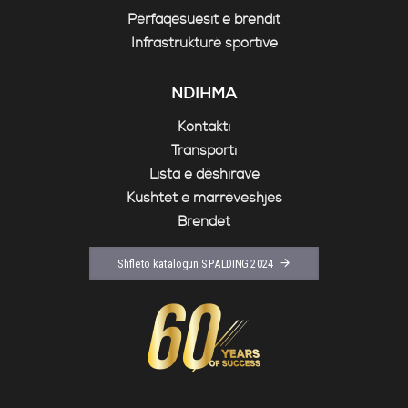
Përfaqësuesit e brendit
Infrastrukturë sportive
NDIHMA
Kontakti
Transporti
Lista e dëshirave
Kushtet e marrëveshjes
Brendet
Shfleto katalogun SPALDING 2024