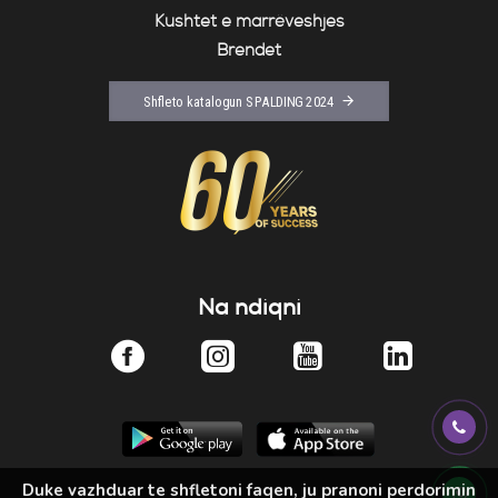
Kushtet e marrëveshjes
Brendet
Shfleto katalogun SPALDING 2024
Na ndiqni
Duke vazhduar te shfletoni faqen, ju pranoni perdorimin