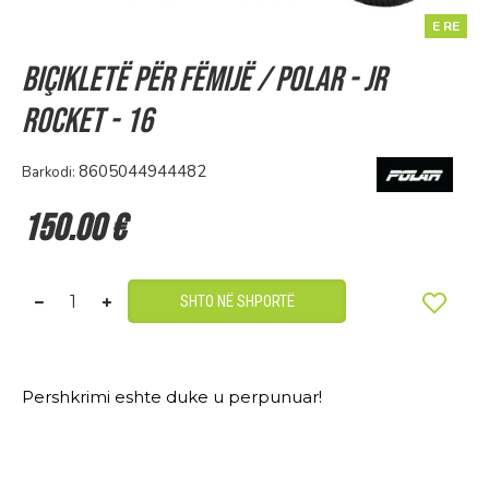
E RE
Biçikletë për fëmijë / Polar - JR
Rocket - 16
8605044944482
Barkodi:
150.00 €
SHTO NË SHPORTË
Pershkrimi eshte duke u perpunuar!