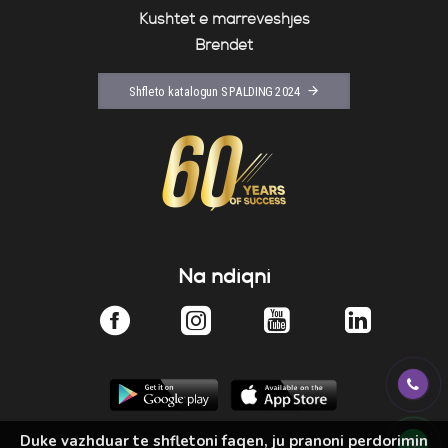
Kushtet e marrëveshjes
Brendet
Shfleto katalogun SPALDING 2024
Na ndiqni
Duke vazhduar te shfletoni faqen, ju pranoni perdorimin