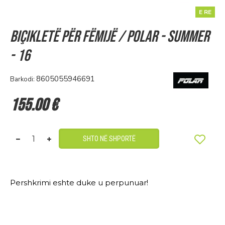
E RE
Biçikletë për fëmijë / Polar - Summer
- 16
8605055946691
Barkodi:
155.00 €
SHTO NË SHPORTË
Pershkrimi eshte duke u perpunuar!