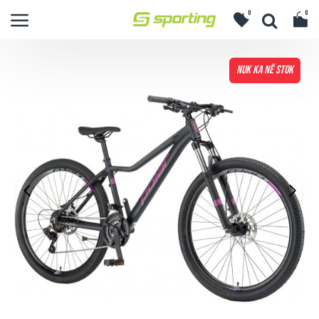
0
0
NUK KA NË STOK