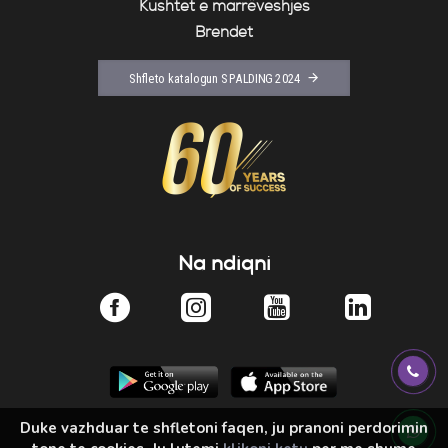
Kushtet e marrëveshjes
Brendet
Shfleto katalogun SPALDING 2024
Na ndiqni
Duke vazhduar te shfletoni faqen, ju pranoni perdorimin