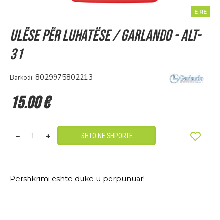
E RE
Ulëse për luhatëse / Garlando - ALT-
31
8029975802213
Barkodi:
15.00 €
SHTO NË SHPORTË
Pershkrimi eshte duke u perpunuar!