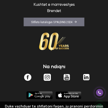
Kushtet e marrëveshjes
Brendet
Shfleto katalogun SPALDING 2024
Na ndiqni
Duke vazhduar te shfletoni faqen, ju pranoni perdorimin