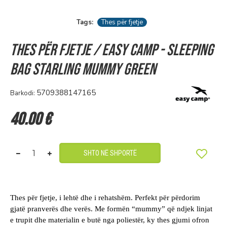
Tags:
Thes për fjetje
Thes për fjetje / Easy Camp - Sleeping
Bag Starling Mummy Green
5709388147165
Barkodi:
40.00 €
SHTO NË SHPORTË
Thes për fjetje, i lehtë dhe i rehatshëm. Perfekt për përdorim
gjatë pranverës dhe verës. Me formën “mummy” që ndjek linjat
e trupit dhe materialin e butë nga poliestër, ky thes gjumi ofron