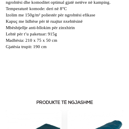
ngrohtësi dhe komoditet optimal gjatë netëve në kamping.
Temperaturë komode: deri në 8°C
Izolim me 150g/m² poliestër për ngrohtësi efikase
Kapuç me lidhëse për të ruajtur nxehtësinë
Mbështjellje anti-bllokim për zinxhirin
Lehtë për t’u paketuar: 915g
Madhësia: 210 x 75 x 50 cm
Gjatësia trupit: 190 cm
PRODUKTE TË NGJASHME