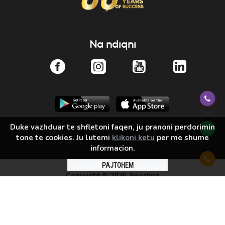
Na ndiqni
Duke vazhduar te shfletoni faqen, ju pranoni perdorimin
tone te cookies. Ju lutemi
klikoni ketu
per me shume
informacion.
PAJTOHEM
Copyright ©
2026, Sporting
Solution by