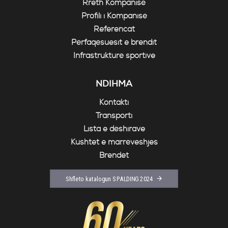
Rreth Kompanisë
Profili i Kompanisë
Referencat
Përfaqësuesit e brendit
Infrastrukturë sportive
NDIHMA
Kontakti
Transporti
Lista e dëshirave
Kushtet e marrëveshjes
Brendet
Shfleto katalogun SPALDING 2024