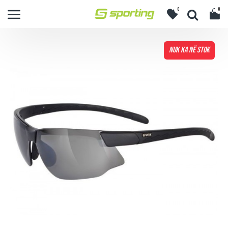
0
0
NUK KA NË STOK