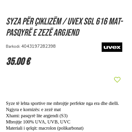
Syza për çiklizëm / UVEX SGL 616 mat-
pasqyrë e zezë argjend
4043197282398
Barkodi:
35.00 €
Syze të lehta sportive me mbrojtje perfekte nga era dhe dielli.
Ngjyra e kornizës: e zezë mat
Xhami: pasqyrë lite argjendi (S3)
Mbrojtje 100% UVA, UVB, UVC
Materiali i qelqit: macrolon (polikarbonat)