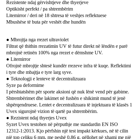
Rezistente ndaj gërvishtjeve dhe thyerjeve
Optikisht perfekt / pa shtrembërim
Litemirror / deri në 18 shtresa të veshjes reflektuese
Mbushëse të buta për veshët dhe hundën
Mbrojtja nga rrezet ultraviolet
●
Filtrat që thithin rrezatimin UV të futur direkt në lëndën e parë
mbrojnë retinën 100% nga rrezet e dëmshme UV.
Litemirror
●
Ofrojnë mbrojtje shtesë kundër rrezeve infra të kuqe. Reflektimi
i tyre dhe mbajtja e tyre larg syve.
Teknologji e lenteve t
ë
decentralizuara
●
Syze pa deformime
I përshtatshëm për sporte aksioni që nuk lënë vend për gabime.
Shtrembërimet dhe lakimet në fushën e shikimit mund të jenë
shpërqendruese. Lentet e decentralizuara të injektuara të klasës 1
Uvex sigurojnë vizion të qartë pa shtrembërim.
Rezistent ndaj thyerjes Uvex
●
Syzet Uvex testohen në përputhje me standardin EN ISO
12312-1:2013. Kjo përfshin një test impakt kërkues, në të cilin
një top çeliku 6 mm, me peshë 0,86 g, qëllohet në xhami me një