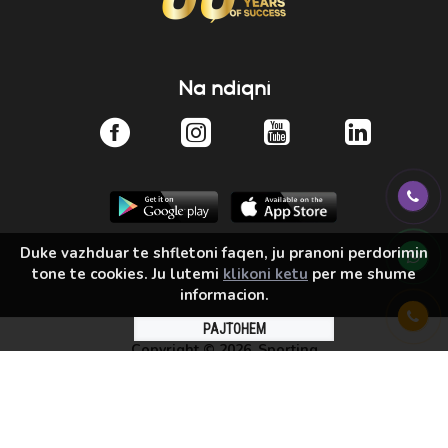
Na ndiqni
Duke vazhduar te shfletoni faqen, ju pranoni perdorimin
tone te cookies. Ju lutemi
klikoni ketu
per me shume
informacion.
PAJTOHEM
Copyright ©
2026, Sporting
Solution by