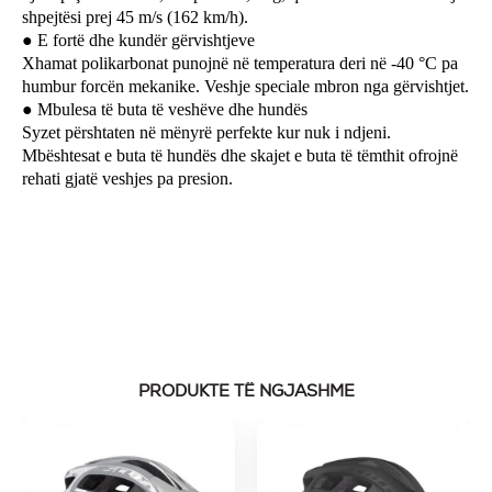
shpejtësi prej 45 m/s (162 km/h).
E fort
ë
dhe kund
ë
r g
ë
rvishtjeve
●
Xhamat polikarbonat punojnë në temperatura deri në -40 °C pa
humbur forcën mekanike. Veshje speciale mbron nga gërvishtjet.
Mbulesa t
ë
buta t
ë
vesh
ë
ve dhe hund
ë
s
●
Syzet përshtaten në mënyrë perfekte kur nuk i ndjeni.
Mbështesat e buta të hundës dhe skajet e buta të tëmthit ofrojnë
rehati gjatë veshjes pa presion.
PRODUKTE TË NGJASHME