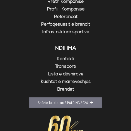
Rreth Kompanisë
Profili i Kompanisë
Referencat
Përfaqësuesit e brendit
Infrastrukturë sportive
NDIHMA
Kontakti
Transporti
Lista e dëshirave
Kushtet e marrëveshjes
Brendet
Shfleto katalogun SPALDING 2024