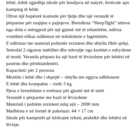
lehtë, është zgjedhja ideale për fundjava në natyrë, festivale apo
kamping të lehtë.
Ofron një hapësirë komode për fjetje dhe një verandë të
përparme për ruajtjen e pajisjeve. Brendësia “SleepTight” mbron
nga drita e mëngjesit për një gjumë më të rehatshëm, ndërsa
ventilimi efikas ndihmon në reduktimin e lagështirës.
E ndërtuar me material poliestër rezistent dhe shtylla fibër qelqi,
Setesdal 2 siguron stabilitet dhe mbrojtje nga kushtet e ndryshme
të motit. Veranda përpara ka një bazë të lëvizshme për lehtësi në
pastrim dhe përshtatshmëri.
Kapaciteti: për 2 persona
Montim i lehtë dhe i shpejtë – shtylla me ngjyra udhëzuese
E lehtë dhe kompakte – rreth 3 kg
Pjesa e brendshme e errësuar për gjumë më të mirë
Verandë e përparme me bazë të lëvizshme
Materiali i jashtëm rezistent ndaj ujit – 2000 mm
Madhësia e në formë të paketuar: 44 × 17 cm
Ideale për kampistët që kërkojnë rehati, praktikë dhe lehtësi në
lëvizje.