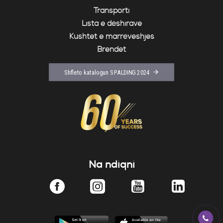
Transporti
Lista e dëshirave
Kushtet e marrëveshjes
Brendet
Shfleto katalogun SPALDING 2024
Na ndiqni