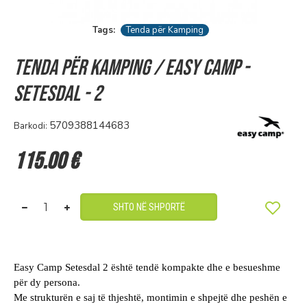
Tags:
Tenda për Kamping
Tenda për Kamping / Easy Camp -
Setesdal - 2
5709388144683
Barkodi:
115.00 €
SHTO NË SHPORTË
Easy Camp Setesdal 2 është tendë kompakte dhe e besueshme
për dy persona.
Me strukturën e saj të thjeshtë, montimin e shpejtë dhe peshën e