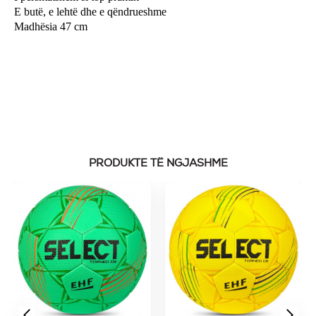
E butë, e lehtë dhe e qëndrueshme
Madhësia 47 cm
PRODUKTE TË NGJASHME