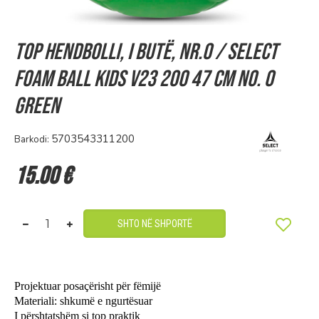
Top hendbolli, i butë, nr.0 / Select
Foam Ball KIDS v23 200 47 cm No. 0
Green
5703543311200
Barkodi:
15.00 €
SHTO NË SHPORTË
Projektuar posaçërisht për fëmijë
Materiali:
shkumë e ngurtësuar
I përshtatshëm si top praktik