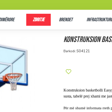
Dimërore
Zbritje
Brendet
Infrastrukturë
Konstruksion bas
S04121
Barkodi:
Konstruksion basketbolli Easyp
susta, tabelë prej xhami me jas
Për më shumë informata rreth p