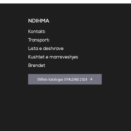
NDIHMA
Kontakti
Transporti
Lista e dëshirave
Kushtet e marrëveshjes
Brendet
Shfleto katalogun SPALDING 2024