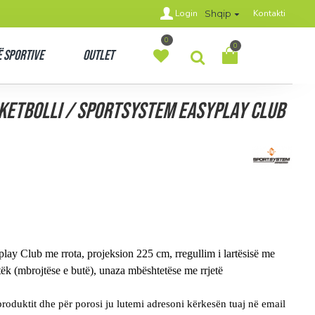
Login
Kontakti
Shqip
0
0
 Sportive
Outlet
ketbolli / Sportsystem Easyplay Club
lay Club me rrota, projeksion 225 cm, rregullim i lartësisë me
tëk (mbrojtëse e butë), unaza mbështetëse me rrjetë
roduktit dhe për porosi ju lutemi adresoni kërkesën tuaj në email