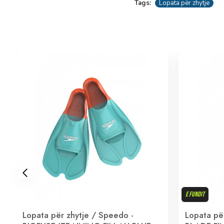
Tags:
Lopata për zhytje
E FUNDIT
Lopata për zhytje / Speedo -
Lopata pë