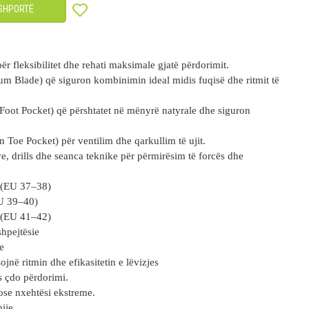
SHPORTË
r fleksibilitet dhe rehati maksimale gjatë përdorimit.
m Blade) që siguron kombinimin ideal midis fuqisë dhe ritmit të
ot Pocket) që përshtatet në mënyrë natyrale dhe siguron
 Toe Pocket) për ventilim dhe qarkullim të ujit.
ive, drills dhe seanca teknike për përmirësim të forcës dhe
 (EU 37–38)
U 39–40)
 (EU 41–42)
shpejtësie
e
jnë ritmin dhe efikasitetin e lëvizjes
s çdo përdorimi.
 ose nxehtësi ekstreme.
ije.