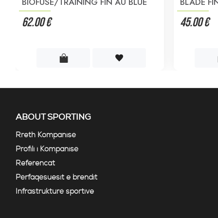
BIOFUSE/TRAINING FIN AU BLUE
BLADE FI
62.00 €
45.00 €
ABOUT SPORTING
Rreth Kompanisë
Profili i Kompanisë
Referencat
Përfaqësuesit e brendit
Infrastrukturë sportive