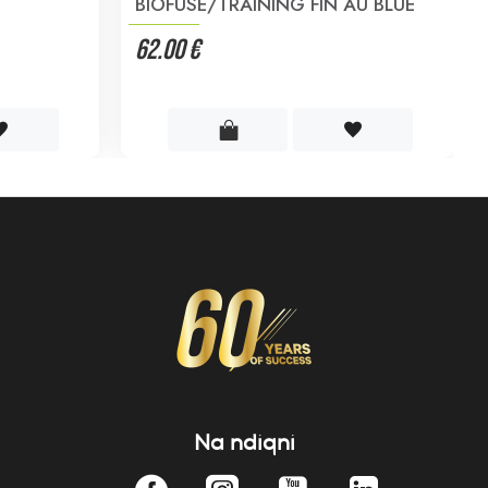
BIOFUSE/TRAINING FIN AU BLUE
62.00 €
Na ndiqni