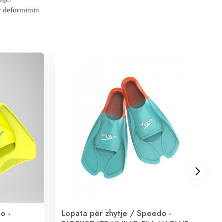
r deformimin
o -
Lopata për zhytje / Speedo -