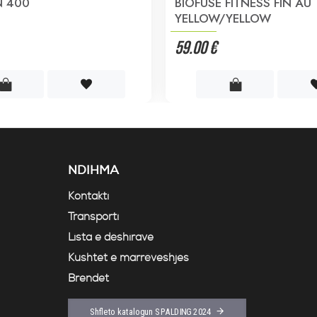
N 400
BIOFUSE FITNESS FIN AU
YELLOW/YELLOW
59.00 €
NDIHMA
Kontakti
Transporti
Lista e dëshirave
Kushtet e marrëveshjes
Brendet
Shfleto katalogun SPALDING 2024