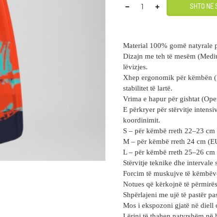
SHTO NË 
Material 100% gomë natyrale pë
Dizajn me teh të mesëm (Mediu
lëvizjes.
Xhep ergonomik për këmbën (Fo
stabilitet të lartë.
Vrima e hapur për gishtat (Open
E përkryer për stërvitje intens
koordinimit.
S – për këmbë rreth 22–23 cm
M – për këmbë rreth 24 cm (E
L – për këmbë rreth 25–26 cm
Stërvitje teknike dhe intervale 
Forcim të muskujve të këmbëv
Notues që kërkojnë të përmirëso
Shpërlajeni me ujë të pastër pa
Mos i ekspozoni gjatë në diell
Lërini të thahen natyrshëm në h