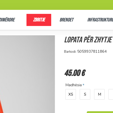
Dimërore
Zbritje
Brendet
Infrastrukturë
Lopata për zhytje 
5059937811864
Barkodi:
45.00 €
Madhësia
XS
S
M