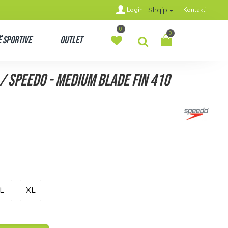
Login
Kontakti
Shqip
0
0
 Sportive
Outlet
/ Speedo - MEDIUM BLADE FIN 410
L
XL