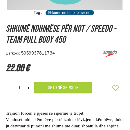
Tags:
Shkumë ndihmëse për not
Shkumë ndihmëse për not / Speedo -
TEAM PULL BUOY 450
5059937811734
Barkodi:
22.00 €
SHTO NË SHPORTË
Trajnon forcën e pjesës së sipërme të trupit.
Vendoset midis këmbëve për të izoluar lëvizjen e këmbëve, duke
ju detyruar të punoni më shumë me duar, shpatulla dhe shpinë.