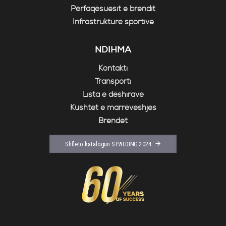
Përfaqësuesit e brendit
Infrastrukturë sportive
NDIHMA
Kontakti
Transporti
Lista e dëshirave
Kushtet e marrëveshjes
Brendet
Shfleto katalogun SPALDING 2024