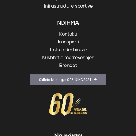
Infrastrukturë sportive
NDIHMA
Kontakti
Transporti
Lista e dëshirave
Kushtet e marrëveshjes
Brendet
Shfleto katalogun SPALDING 2024
Na ndiqni