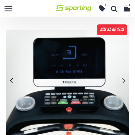
0
0
NUK KA NË STOK