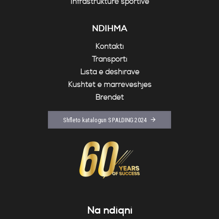
Infrastrukturë sportive
NDIHMA
Kontakti
Transporti
Lista e dëshirave
Kushtet e marrëveshjes
Brendet
Shfleto katalogun SPALDING 2024
Na ndiqni