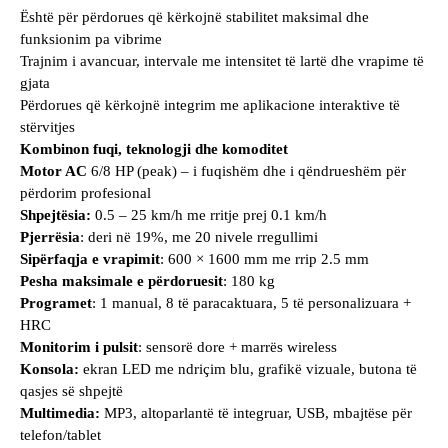
Është për p
ërdorues që kërkojnë stabilitet maksimal dhe
funksionim pa vibrime
Trajnim i avancuar, intervale me intensitet të lartë dhe vrapime të
gjata
Përdorues që kërkojnë integrim me aplikacione interaktive të
stërvitjes
Kombinon fuqi, teknologji dhe komoditet
Motor AC
6/8 HP (peak) – i fuqishëm dhe i qëndrueshëm për
përdorim profesional
Shpejtësia:
0.5 – 25 km/h me rritje prej 0.1 km/h
Pjerrësia
: deri në 19%, me 20 nivele rregullimi
Sipërfaqja e vrapimit
: 600 × 1600 mm me rrip 2.5 mm
Pesha maksimale e përdoruesit
: 180 kg
Programet
: 1 manual, 8 të paracaktuara, 5 të personalizuara +
HRC
Monitorim i pulsit
: sensorë dore + marrës wireless
Konsola:
ekran LED me ndriçim blu, grafikë vizuale, butona të
qasjes së shpejtë
Multimedia:
MP3, altoparlantë të integruar, USB, mbajtëse për
telefon/tablet