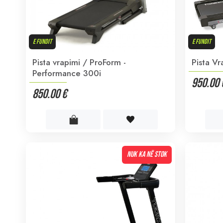
E FUNDIT
E FUNDIT
Pista vrapimi / ProForm -
Pista V
Performance 300i
950.00 
850.00 €
NUK KA NË STOK