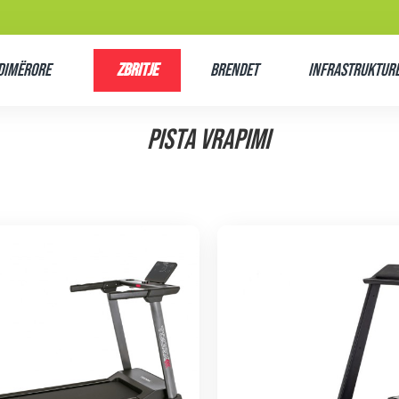
Dimërore
Zbritje
Brendet
Infrastrukturë
PISTA VRAPIMI