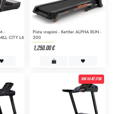
M -
Pista vrapimi - Kettler ALPHA RUN -
ILL CITY L6
200
1,250.00 €
NUK KA NË STOK