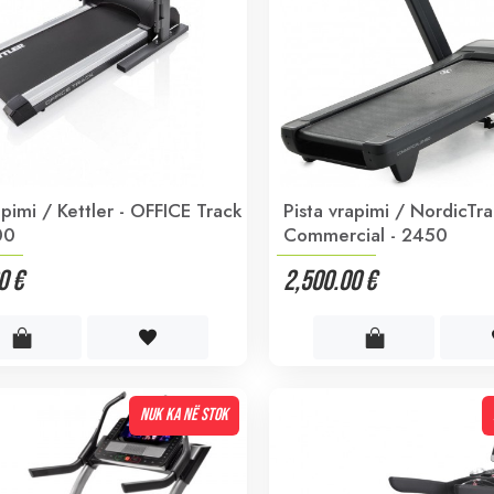
apimi / Kettler - OFFICE Track
Pista vrapimi / NordicTra
00
Commercial - 2450
0 €
2,500.00 €
NUK KA NË STOK