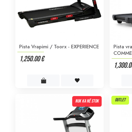
Pista Vrapimi / Toorx - EXPERIENCE
Pista v
COMMER
1,250.00 €
1,300.0
OUTLET
NUK KA NË STOK