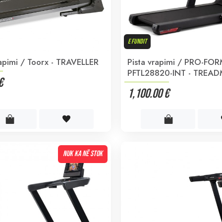
E FUNDIT
rapimi / Toorx - TRAVELLER
Pista vrapimi / PRO-FOR
PFTL28820-INT - TREADM
€
1,100.00 €
NUK KA NË STOK