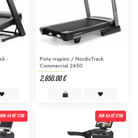
ck -
Pista vrapimi / NordicTrack
Commercial 2450
2,650.00 €
NUK KA NË STOK
NUK KA NË STOK