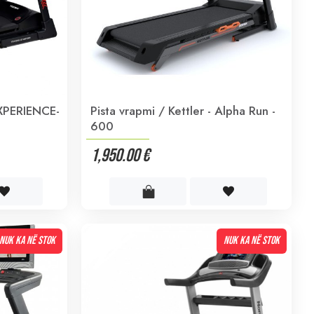
EXPERIENCE-
Pista vrapmi / Kettler - Alpha Run -
600
1,950.00 €
NUK KA NË STOK
NUK KA NË STOK