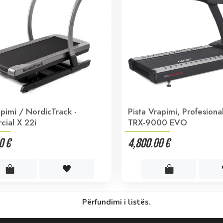
apimi / NordicTrack -
Pista Vrapimi, Profesiona
ial X 22i
TRX-9000 EVO
0 €
4,800.00 €
Përfundimi i listës.