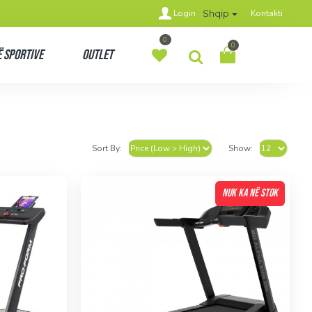
Login
Kontakti
Shqip
0
0
 Sportive
Outlet
Sort By:
Show:
NUK KA NË STOK