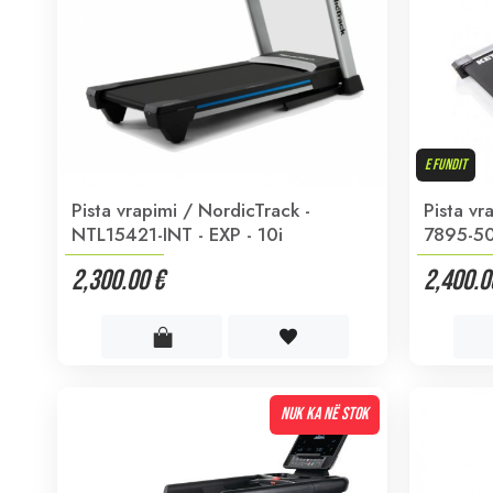
E FUNDIT
Pista vrapimi / NordicTrack -
Pista vr
NTL15421-INT - EXP - 10i
7895-5
2,300.00 €
2,400.0
NUK KA NË STOK