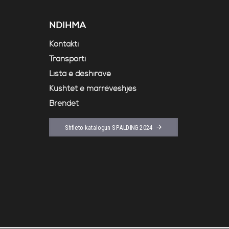
NDIHMA
Kontakti
Transporti
Lista e dëshirave
Kushtet e marrëveshjes
Brendet
Shfleto katalogun SPALDING 2024