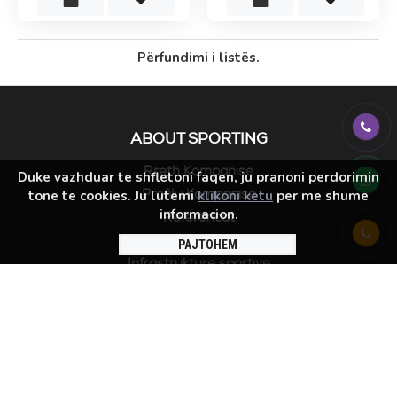
Përfundimi i listës.
ABOUT SPORTING
Rreth Kompanisë
Duke vazhduar te shfletoni faqen, ju pranoni perdorimin
Profili i Kompanisë
tone te cookies. Ju lutemi
klikoni ketu
per me shume
informacion.
Referencat
Përfaqësuesit e brendit
PAJTOHEM
Infrastrukturë sportive
NDIHMA
Kontakti
Transporti
Lista e dëshirave