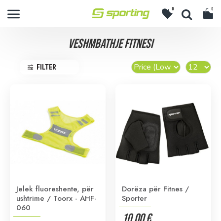
0
0
VESHMBATHJE FITNESI
FILTER
Jelek fluoreshente, për
Dorëza për Fitnes /
ushtrime / Toorx - AHF-
Sporter
060
10.00 €