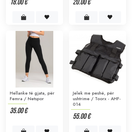
18.00 €
20.00 €
Hellanke të gjata, për
Jelek me peshë, për
Femra / Netspor
ushtrime / Toorx - AHF-
014
35.00 €
55.00 €