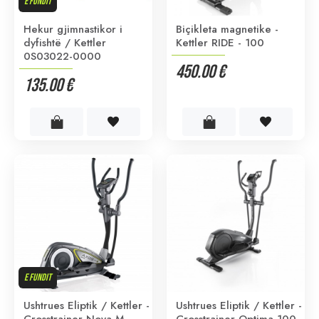
E FUNDIT
Hekur gjimnastikor i
Biçikleta magnetike -
dyfishtë / Kettler
Kettler RIDE - 100
0S03022-0000
450.00 €
135.00 €
E FUNDIT
Ushtrues Eliptik / Kettler -
Ushtrues Eliptik / Kettler -
Crosstrainer Nova M -
Crosstrainer Optima 100