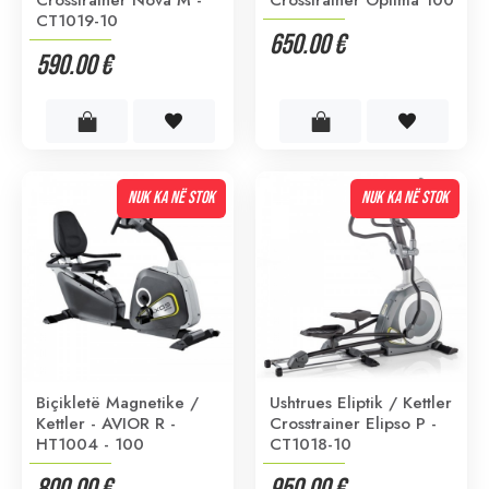
CT1019-10
650.00 €
590.00 €
NUK KA NË STOK
NUK KA NË STOK
Biçikletë Magnetike /
Ushtrues Eliptik / Kettler
Kettler - AVIOR R -
Crosstrainer Elipso P -
HT1004 - 100
CT1018-10