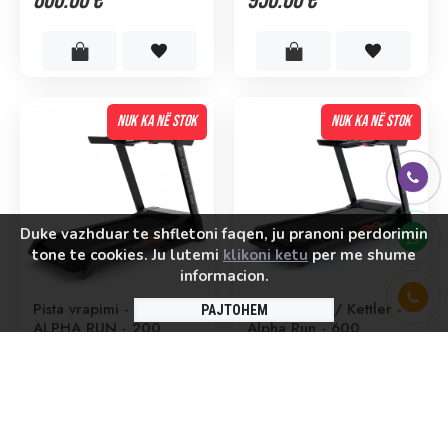
800.00 €
950.00 €
NUK KA NË STOK
NUK KA NË STOK
Duke vazhduar te shfletoni faqen, ju pranoni perdorimin
tone te cookies. Ju lutemi
klikoni ketu
per me shume
informacion.
Pista vrapimi - Kettler
Pista vrapmi / Kettler -
PAJTOHEM
ALPHA RUN - 200
Alpha Run - 600
1,250.00 €
1,950.00 €