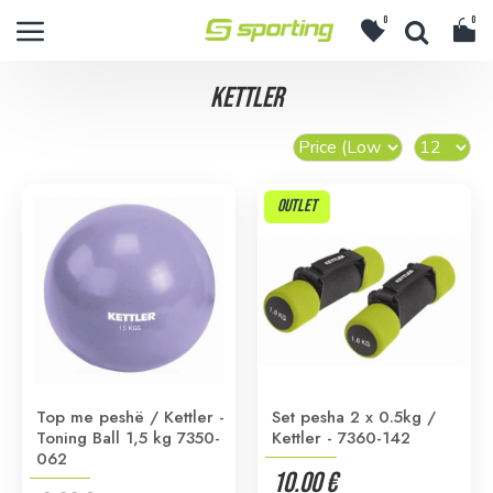
0
0
KETTLER
OUTLET
Top me peshë / Kettler -
Set pesha 2 x 0.5kg /
Toning Ball 1,5 kg 7350-
Kettler - 7360-142
062
10.00 €