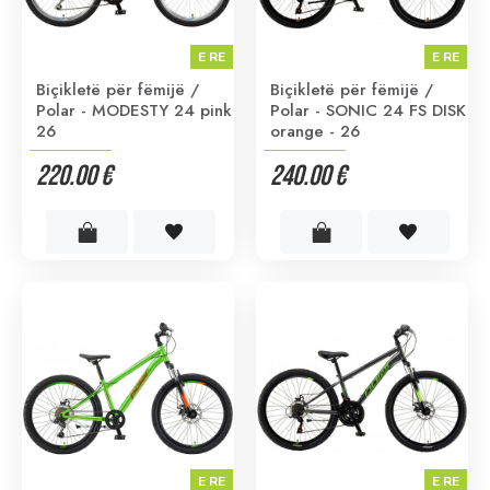
E RE
E RE
Biçikletë për fëmijë /
Biçikletë për fëmijë /
Polar - MODESTY 24 pink
Polar - SONIC 24 FS DISK
26
orange - 26
220.00 €
240.00 €
E RE
E RE