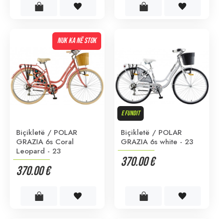
NUK KA NË STOK
E FUNDIT
Biçikletë / POLAR
Biçikletë / POLAR
GRAZIA 6s Coral
GRAZIA 6s white - 23
Leopard - 23
370.00 €
370.00 €