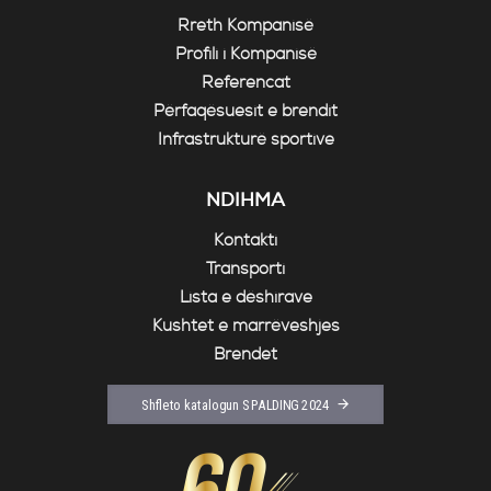
Rreth Kompanisë
Profili i Kompanisë
Referencat
Përfaqësuesit e brendit
Infrastrukturë sportive
NDIHMA
Kontakti
Transporti
Lista e dëshirave
Kushtet e marrëveshjes
Brendet
Shfleto katalogun SPALDING 2024