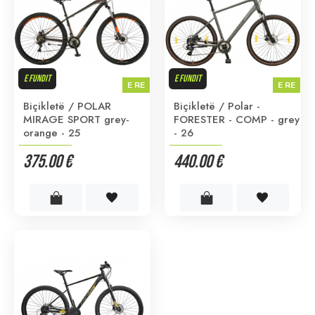
E FUNDIT
E FUNDIT
E RE
E RE
Biçikletë / POLAR
Biçikletë / Polar -
MIRAGE SPORT grey-
FORESTER - COMP - grey
orange - 25
- 26
375.00 €
440.00 €