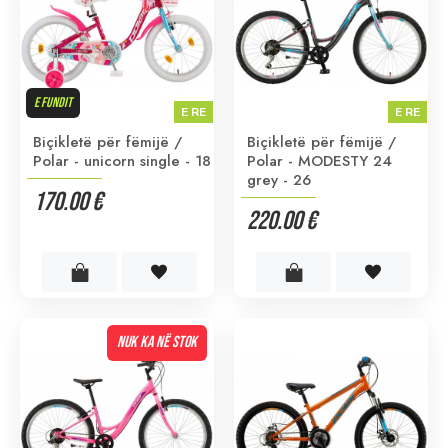
E FUNDIT
E RE
E RE
Biçikletë për fëmijë /
Biçikletë për fëmijë /
Polar - unicorn single - 18
Polar - MODESTY 24
grey - 26
170.00 €
220.00 €
NUK KA NË STOK