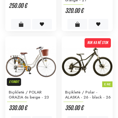
250.00 €
320.00 €
NUK KA NË STOK
E FUNDIT
E RE
Biçikletë / POLAR
Biçikletë / Polar -
GRAZIA 6s beige - 23
ALASKA - 26 - black - 26
330.00 €
350.00 €