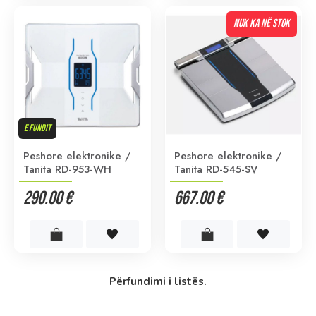
NUK KA NË STOK
E FUNDIT
Peshore elektronike /
Peshore elektronike /
Tanita RD-953-WH
Tanita RD-545-SV
290.00 €
667.00 €
Përfundimi i listës.