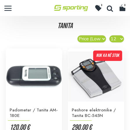
0
0
TANITA
NUK KA NË STOK
Padometar / Tanita AM-
Peshore elektronike /
180E
Tanita BC-545N
120.00 €
290.00 €