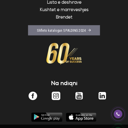
Lista e dëshirave
Kushtet e marrëveshjes
Brendet
Shfleto katalogun SPALDING 2024
Na ndiqni