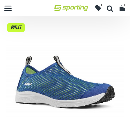
0
0
OUTLET