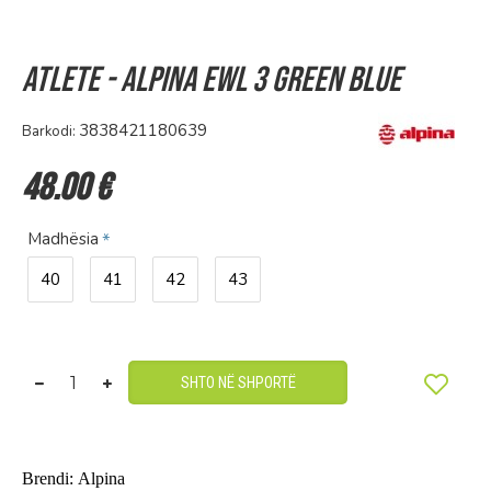
Atlete - ALPINA EWL 3 Green blue
3838421180639
Barkodi:
48.00 €
Madhësia
40
41
42
43
SHTO NË SHPORTË
Brendi: Alpina