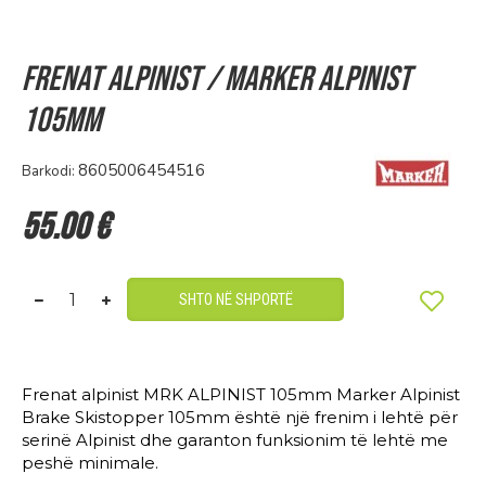
Frenat alpinist / MARKER ALPINIST
105mm
8605006454516
Barkodi:
55.00 €
SHTO NË SHPORTË
Frenat alpinist MRK ALPINIST 105mm Marker Alpinist
Brake Skistopper 105mm është një frenim i lehtë për
serinë Alpinist dhe garanton funksionim të lehtë me
peshë minimale.