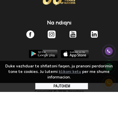
Na ndiqni
Duke vazhduar te shfletoni faqen, ju pranoni perdorimin
tone te cookies. Ju lutemi
klikoni ketu
per me shume
informacion.
PAJTOHEM
Copyright ©
2026, Sporting
Solution by