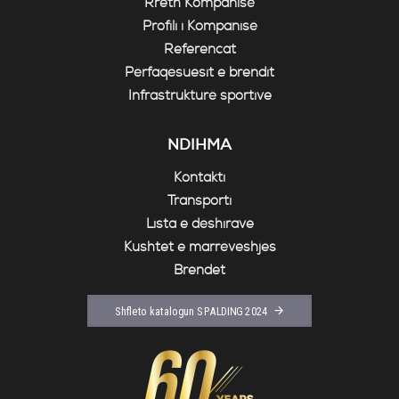
Rreth Kompanisë
Profili i Kompanisë
Referencat
Përfaqësuesit e brendit
Infrastrukturë sportive
NDIHMA
Kontakti
Transporti
Lista e dëshirave
Kushtet e marrëveshjes
Brendet
Shfleto katalogun SPALDING 2024