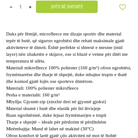
SHTO NË SHPORTË
Duks për fëmijë, microfleece me dizajn sportiv dhe material
tepër të butë, që siguron ngrohtësi dhe rehati maksimale gjatë
aktiviteteve të dimrit. Është perfekte si shtresë e mesme (mid
layer) nën xhaketën e skijave, ose si bluzë e vetme për ditët me
temperatura të ulëta.
Materiali mikrofleece 100% poliester (160 g/m²) ofron ngrohtësi,
frymëmarrëse dhe tharje të shpejtë, duke mbajtur trupin e thatë
dhe komod gjatë lojës ose sporteve dimërore.
Materiali: 100% poliester mikrofleece
Pesha e materialit: 160 g/m²
Mbyllja: Gjysmë-zip (zinxhir deri në gjysmë gjoksi)
Material shumë i butë dhe elastik për liri lëvizjeje
Ruan ngrohtësinë, duke lejuar frymëmarrjen e trupit
Tharje e shpejtë – ideale për përdorim të përditshëm
Mirëmbajtja: Mund të lahet në makinë (30°C)
Ofron komfort të lartë gjatë çdo aktiviteti në mot të ftohtë