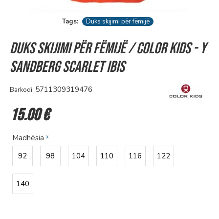
Tags:
Duks skijimi për fëmijë
Duks skijimi për fëmijë / Color Kids - Y
SANDBERG scarlet ibis
5711309319476
Barkodi:
15.00 €
Madhësia
92
98
104
110
116
122
140