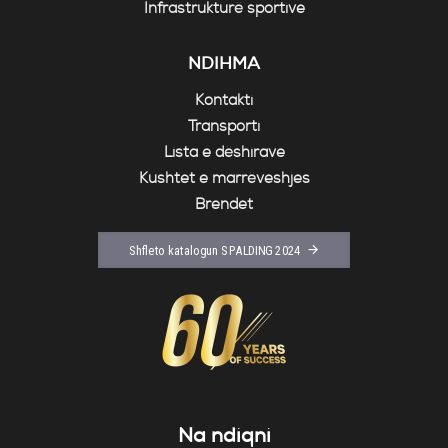
Infrastrukturë sportive
NDIHMA
Kontakti
Transporti
Lista e dëshirave
Kushtet e marrëveshjes
Brendet
Shfleto katalogun SPALDING 2024
Na ndiqni