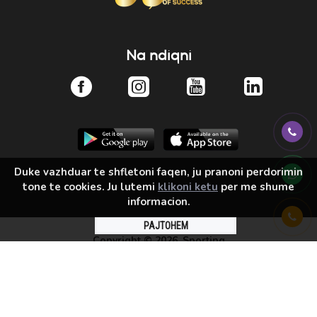
Na ndiqni
Duke vazhduar te shfletoni faqen, ju pranoni perdorimin
tone te cookies. Ju lutemi
klikoni ketu
per me shume
informacion.
PAJTOHEM
Copyright ©
2026, Sporting
Solution by