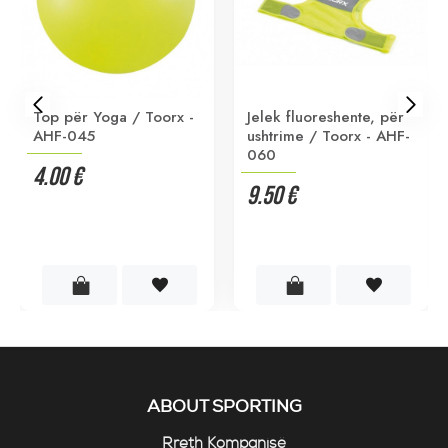
Top për Yoga / Toorx -
Jelek fluoreshente, për
AHF-045
ushtrime / Toorx - AHF-
060
4.00 €
9.50 €
ABOUT SPORTING
Rreth Kompanisë