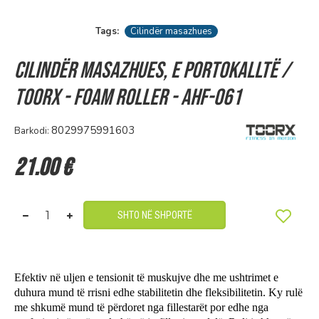
Tags:
Cilindër masazhues
Cilindër masazhues, e portokalltë /
Toorx - Foam roller - AHF-061
8029975991603
Barkodi:
21.00 €
SHTO NË SHPORTË
Efektiv në uljen e tensionit të muskujve dhe me ushtrimet e
duhura mund të rrisni edhe stabilitetin dhe fleksibilitetin. Ky rulë
me shkumë mund të përdoret nga fillestarët por edhe nga