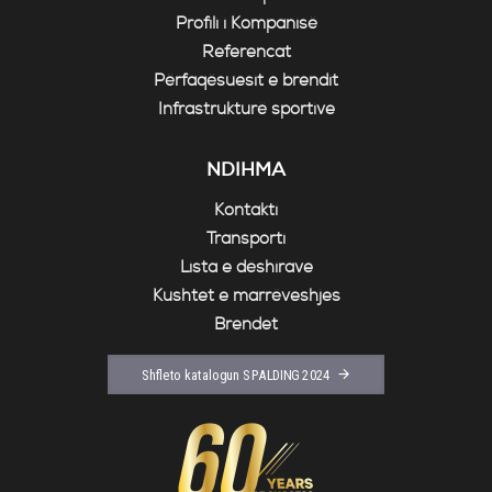
Profili i Kompanisë
Referencat
Përfaqësuesit e brendit
Infrastrukturë sportive
NDIHMA
Kontakti
Transporti
Lista e dëshirave
Kushtet e marrëveshjes
Brendet
Shfleto katalogun SPALDING 2024