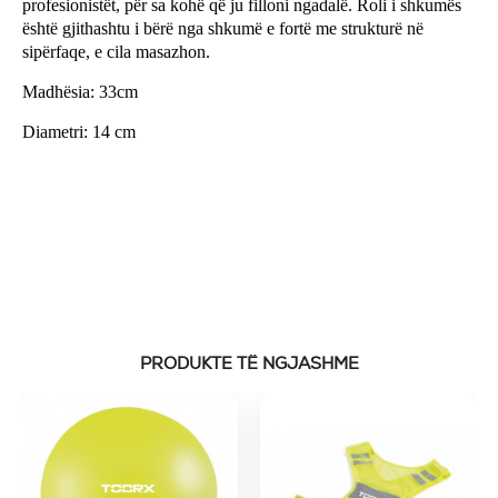
profesionistët, për sa kohë që ju filloni ngadalë. Roli i shkumës
është gjithashtu i bërë nga shkumë e fortë me strukturë në
sipërfaqe, e cila masazhon.
Madhësia: 33cm
Diametri: 14 cm
PRODUKTE TË NGJASHME