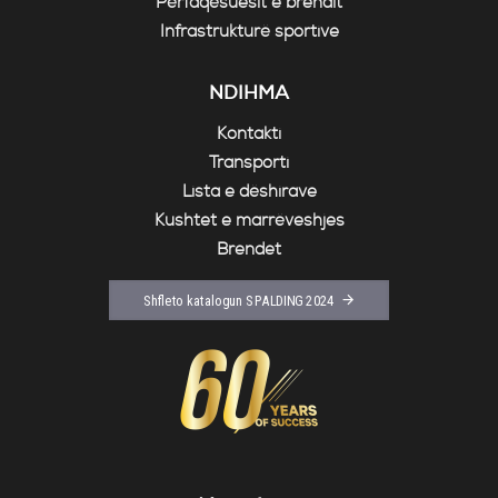
Përfaqësuesit e brendit
Infrastrukturë sportive
NDIHMA
Kontakti
Transporti
Lista e dëshirave
Kushtet e marrëveshjes
Brendet
Shfleto katalogun SPALDING 2024