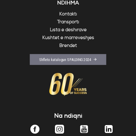
NDIHMA
Kontakti
Transporti
Lista e dëshirave
Kushtet e marrëveshjes
Brendet
Shfleto katalogun SPALDING 2024
Na ndiqni