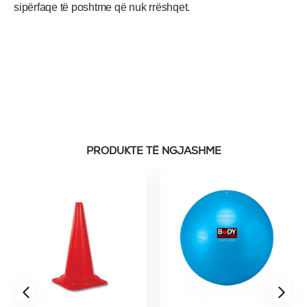
sipërfaqe të poshtme që nuk rrëshqet.
PRODUKTE TË NGJASHME