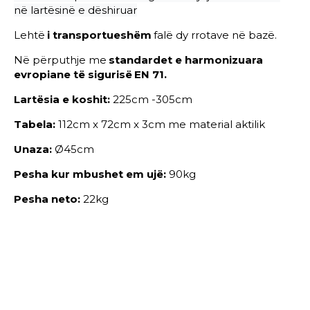
në lartësinë e dëshiruar
Lehtë
i transportueshëm
fal
ë
dy rrotave në bazë.
Në përputhje me
standardet e harmonizuara
evropiane të sigurisë
EN 71.
Lartësia e koshit:
225cm -305cm
Tabela:
112cm x 72cm x 3cm me material aktilik
Unaza:
Ø45
cm
Pesha kur mbushet em ujë:
90kg
Pesha neto:
22kg