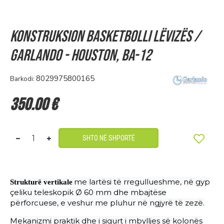
Konstruksion basketbolli lëvizës /
Garlando - Houston, BA-12
8029975800165
Barkodi:
350.00 €
SHTO NË SHPORTË
me lart
ë
si t
ë
rregullueshme, n
ë
gyp
Strukturë vertikale
çeliku teleskopik Ø 60 mm dhe mbajtëse
përforcuese, e veshur me pluhur në ngjyrë të zezë.
Mekanizmi praktik dhe i sigurt i mbylljes së kolonës