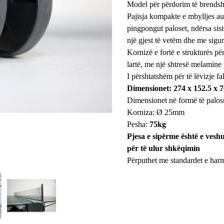
Model për përdorim të brend
Pajisja kompakte e mbylljes a
pingpongut paloset, ndërsa sis
një gjest të vetëm dhe me sigu
Kornizë e fortë e strukturës pë
lartë,
me një shtresë melamine 
I përshtatshëm për të lëvizje fa
Dimensionet: 274 x 152.5 x 
Dimensionet në formë të palosur
Korniza: Ø 25mm
Pesha:
75kg
Pjesa e sipërme është e ves
për të ulur shkëqimin
Përputhet me standardet e har