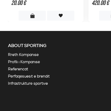
20.00 €
420.00 €
ABOUT SPORTING
Rreth Kompanisë
Profili i Kompanisë
Referencat
Përfaqësuesit e brendit
Infrastrukturë sportive