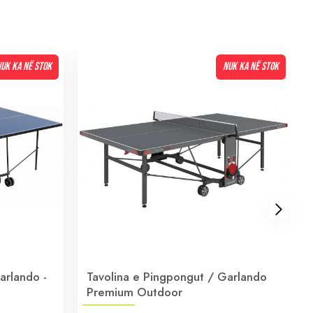
UK KA NË STOK
NUK KA NË STOK
arlando -
Tavolina e Pingpongut / Garlando
Premium Outdoor