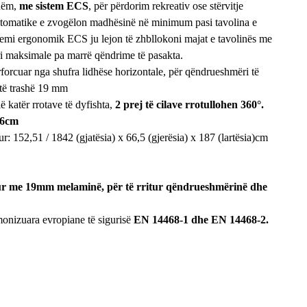
shëm,
me sistem ECS
, për përdorim rekreativ ose stërvitje
utomatike e zvogëlon madhësinë në minimum pasi tavolina e
temi ergonomik ECS ju lejon të zhbllokoni majat e tavolinës me
ri maksimale pa marrë qëndrime të pasakta.
rforcuar nga shufra lidhëse horizontale, për qëndrueshmëri të
të trashë 19 mm
lë katër rrotave të dyfishta,
2 prej të cilave rrotullohen 360°.
76cm
: 152,51 / 1842 (gjatësia) x 66,5 (gjerësia) x 187 (lartësia)cm
hur me 19mm melaminë, për të rritur qëndrueshmërinë dhe
monizuara evropiane të sigurisë
EN 14468-1 dhe EN 14468-2.