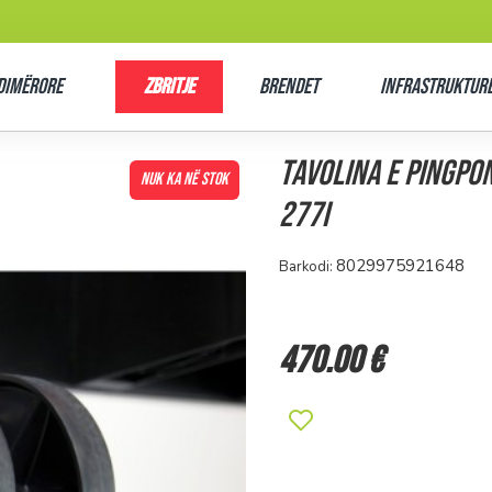
Dimërore
Zbritje
Brendet
Infrastrukturë
Tavolina e Pingpo
NUK KA NË STOK
277I
8029975921648
Barkodi:
470.00 €