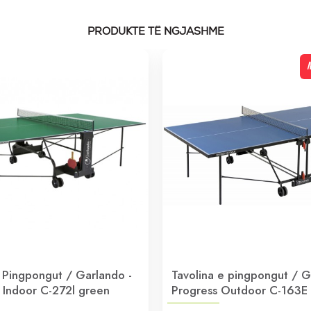
PRODUKTE TË NGJASHME
N
e Pingpongut / Garlando -
Tavolina e pingpongut / G
 Indoor C-272l green
Progress Outdoor C-163E