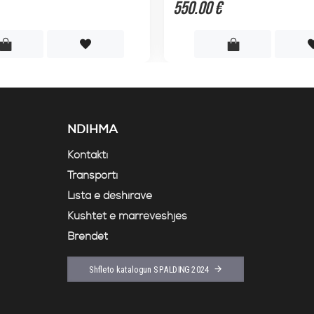
550.00 €
NDIHMA
Kontakti
Transporti
Lista e dëshirave
Kushtet e marrëveshjes
Brendet
Shfleto katalogun SPALDING 2024