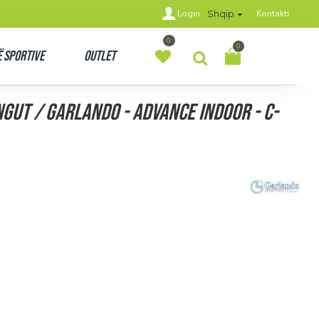
Login
Kontakti
Shqip
0
0
 Sportive
Outlet
ngut / Garlando - ADVANCE INDOOR - C-