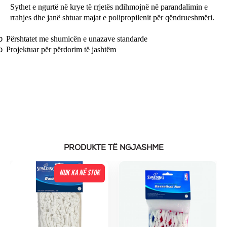
Sythet e ngurtë në krye të rrjetës ndihmojnë në parandalimin e
rrahjes dhe janë shtuar majat e polipropilenit për qëndrueshmëri.
Përshtatet me shumicën e unazave standarde
o
Projektuar për përdorim të jashtëm
o
PRODUKTE TË NGJASHME
NUK KA NË STOK