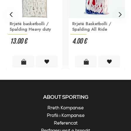
Rrjetë basketbolli /
Rrjetë Basketbolli /
Spalding Heavy duty
Spalding All Ride
13.00 €
4.00 €
ABOUT SPORTING
Rreth Kompanisë
Profili i Kompanisë
Referencat
Përfaqësuesit e brendit