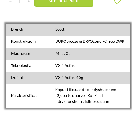
SHTO NË SHPORTË
Brendi
Scott
Konstruksioni
DURObreeze & DRYOzone FC free DWR
Madhesite
M, L , XL
Teknologjia
VX™ Active
Izolimi
VX™ Active 60g
Kapuc i fiksuar dhe i ndyshueshem
Karakteristikat
,Gjepa te duarve , Kufizim i
ndryshueshem , lidhje elastine