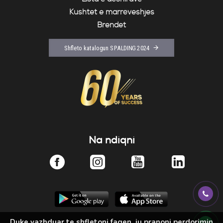
Kushtet e marrëveshjes
Brendet
Shfleto katalogun SPALDING 2024
Na ndiqni
Duke vazhduar te shfletoni faqen, ju pranoni perdorimin